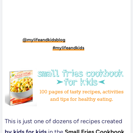
DID YOU MAKE THIS RECIPE?
Tag
@mylifeandkidsblog
on Instagram and hashtag
it
#mylifeandkids
This is just one of dozens of recipes created
by kids for kids
in the
Small Fries Cookbook
.