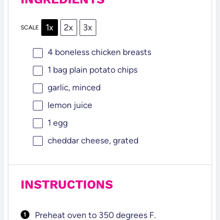
1x
2x
3x
SCALE
4
boneless chicken breasts
1
bag plain potato chips
garlic, minced
lemon juice
1
egg
cheddar cheese, grated
INSTRUCTIONS
Preheat oven to 350 degrees F.