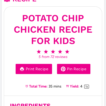
POTATO CHIP
CHICKEN RECIPE
FOR KIDS
1
2
3
4
5
S
S
S
S
S
5
from
72
reviews
t
t
t
t
t
a
a
a
a
a
r
r
r
r
r
Print Recipe
Pin Recipe
s
s
s
s
Total Time:
35 mins
Yield:
4
1
x
INGREDIENTS