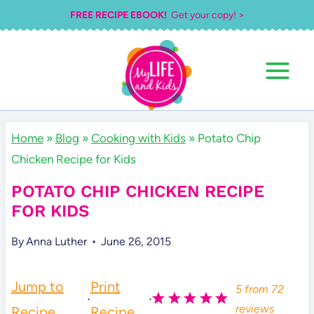
Skip
FREE RECIPE EBOOK!
Get your copy! >
to
content
Home
»
Blog
»
Cooking with Kids
»
Potato Chip
Chicken Recipe for Kids
POTATO CHIP CHICKEN RECIPE
FOR KIDS
By
Anna Luther
June 26, 2015
Jump to
Print
5
from
72
·
·
reviews
Recipe
Recipe